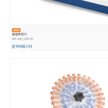
경도계/물리/물성측정기
진공계/차압계/진공펌프
융점측정기
균질기/원심분리기/초음파유량계/습식·건식가스메타
MP-400,SMP30
문의바랍니다
이화학기기/교반기
열화상카메라