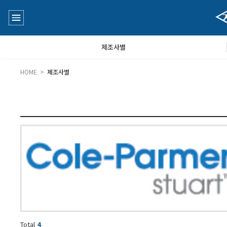
제조사별
HOME >
제조사별
수질측정기
공지사항
대기공기질/미세먼지/가스/소음/진동측정기
Q&A
풍속풍량계/온도계/온습도계/기압계
당도/농도/염도/당산도/굴절계/편광계/커피농도계
Total
4