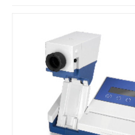
전자저울/점도계/핀홀탐지기
마이크로피펫
수분계/회전계/도막두께/초음파두께측정기
현미경/확대경
색차계/광택계/조도계/광도계/방사랑계
농업/임업/해양측정기