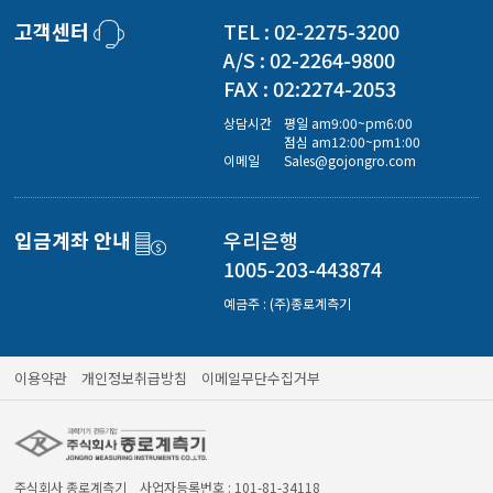
경도계/물리/물성측정기
고객센터
TEL : 02-2275-3200
A/S : 02-2264-9800
FAX : 02:2274-2053
진공계/차압계/진공펌프
상담시간
평일 am9:00~pm6:00
점심 am12:00~pm1:00
이메일
Sales@gojongro.com
균질기/원심분리기/초음파유량계/습식·건식가스메타
입금계좌 안내
우리은행
이화학기기/교반기
1005-203-443874
예금주 : (주)종로계측기
열화상카메라
이용약관
개인정보취급방침
이메일무단수집거부
주식회사 종로계측기 사업자등록번호 : 101-81-34118