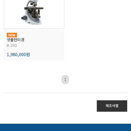
전자저울/점도계/핀홀탐지기
마이크로피펫
생물현미경
B-293
수분계/회전계/도막두께/초음파두께측정기
1,980,000원
현미경/확대경
1
색차계/광택계/조도계/광도계/방사랑계
제조사별
농업/임업/해양측정기