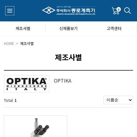
0
제조사별
신제품보기
고객센터
HOME >
제조사별
제조사별
수질측정기
공지사항
대기공기질/미세먼지/가스/소음/진동측정기
Q&A
OPTIKA
풍속풍량계/온도계/온습도계/기압계
Total
1
당도/농도/염도/당산도/굴절계/편광계/커피농도계