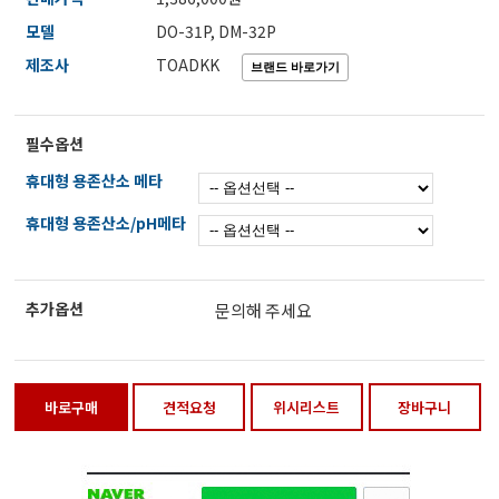
전자저울/점도계/핀홀탐지기
모델
DO-31P, DM-32P
제조사
TOADKK
마이크로피펫
필수옵션
휴대형 용존산소 메타
수분계/회전계/도막두께/초음파두께측정기
휴대형 용존산소/pH메타
현미경/확대경
추가옵션
문의해 주세요
색차계/광택계/조도계/광도계/방사랑계
바로구매
견적요청
위시리스트
장바구니
농업/임업/해양측정기