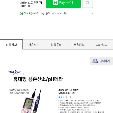
경도계/물리/물성측정기
진공계/차압계/진공펌프
균질기/원심분리기/초음파유량계/습식·건식가스메타
상품정보
사용후기
상품문의
배송정보
교환정보
이화학기기/교반기
열화상카메라