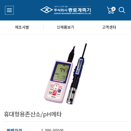
0
제조사별
신제품보기
고객센터
수질측정기
공지사항
대기공기질/미세먼지/가스/소음/진동측정기
Q&A
풍속풍량계/온도계/온습도계/기압계
휴대형용존산소/pH메타
당도/농도/염도/당산도/굴절계/편광계/커피농도계
판매가격
1,386,000원