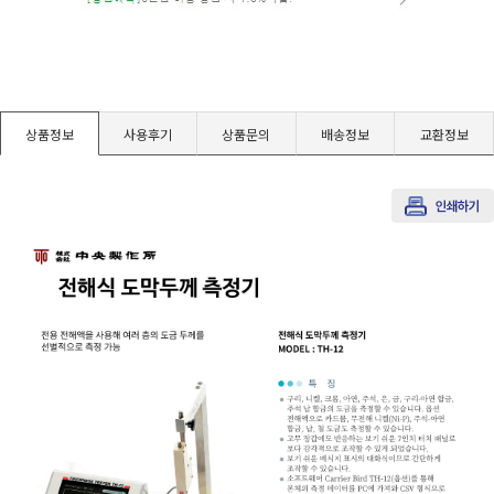
경도계/물리/물성측정기
진공계/차압계/진공펌프
상품정보
사용후기
상품문의
배송정보
교환정보
균질기/원심분리기/초음파유량계/습식·건식가스메타
이화학기기/교반기
열화상카메라