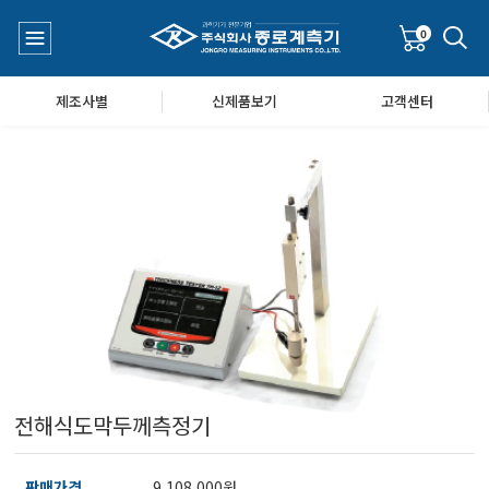
0
제조사별
신제품보기
고객센터
수질측정기
공지사항
대기공기질/미세먼지/가스/소음/진동측정기
Q&A
풍속풍량계/온도계/온습도계/기압계
전해식도막두께측정기
당도/농도/염도/당산도/굴절계/편광계/커피농도계
판매가격
9,108,000원