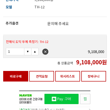
전자저울/점도계/핀홀탐지기
모델
TH-12
추가옵션
마이크로피펫
문의해 주세요
수분계/회전계/도막두께/초음파두께측정기
전해식 도막 두께 측정기 : TH-12
9,108,000
현미경/확대경
9,108,000
원
총 상품금액
색차계/광택계/조도계/광도계/방사랑계
바로구매
견적요청
위시리스트
장바구니
농업/임업/해양측정기