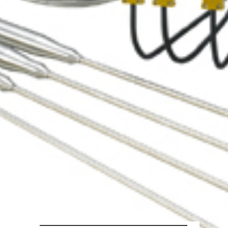
L400T
O
견적요청
위시리스트