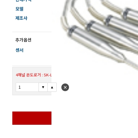
전자저울/점도계/핀홀탐지기
모델
SK-
제조사
SAT
마이크로피펫
추가옵션
센서
수분계/회전계/도막두께/초음파두께측정기
현미경/확대경
4채널 온도로거 : SK-L400T(본체)
색차계/광택계/조도계/광도계/방사랑계
농업/임업/해양측정기
바로구매