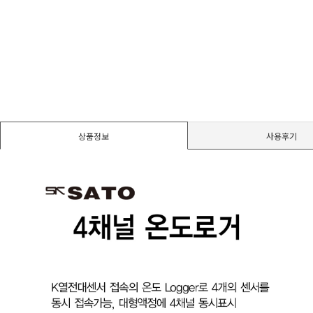
경도계/물리/물성측정기
진공계/차압계/진공펌프
균질기/원심분리기/초음파유량계/습식·건식가스메타
상품정보
사용후기
이화학기기/교반기
열화상카메라