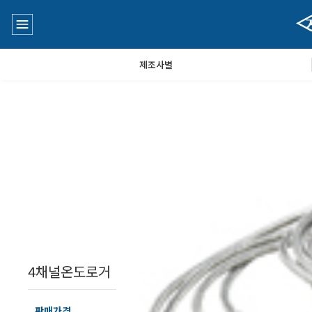
제조사별
수질측정기
공지사항
대기공기질/미세먼지/가스/소음/진동측정기
Q&A
풍속풍량계/온도계/온습도계/기압계
4채널온도로거
당도/농도/염도/당산도/굴절계/편광계/커피농도계
판매가격
484