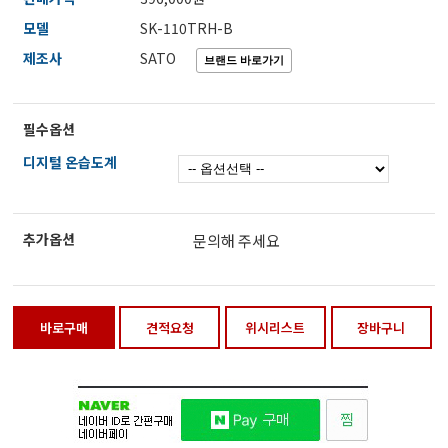
전자저울/점도계/핀홀탐지기
모델
SK-110TRH-B
제조사
SATO
마이크로피펫
필수옵션
디지털 온습도계
수분계/회전계/도막두께/초음파두께측정기
현미경/확대경
추가옵션
문의해 주세요
색차계/광택계/조도계/광도계/방사랑계
바로구매
견적요청
위시리스트
장바구니
농업/임업/해양측정기