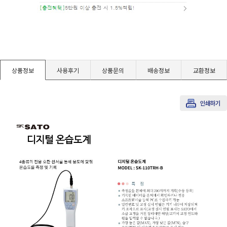
경도계/물리/물성측정기
진공계/차압계/진공펌프
상품정보
사용후기
상품문의
배송정보
교환정보
균질기/원심분리기/초음파유량계/습식·건식가스메타
이화학기기/교반기
열화상카메라