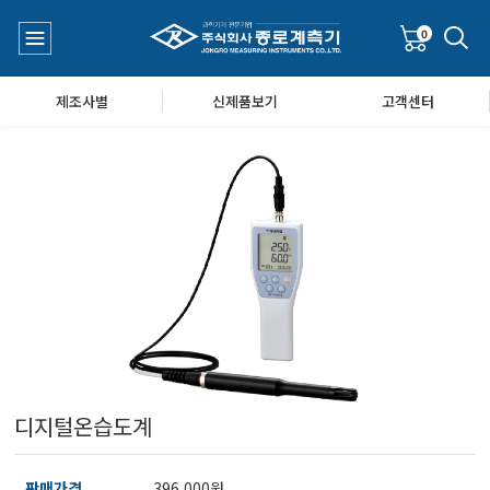
0
제조사별
신제품보기
고객센터
수질측정기
공지사항
대기공기질/미세먼지/가스/소음/진동측정기
Q&A
풍속풍량계/온도계/온습도계/기압계
디지털온습도계
당도/농도/염도/당산도/굴절계/편광계/커피농도계
판매가격
396,000원