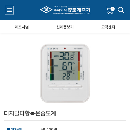
0
제조사별
신제품보기
고객센터
수질측정기
공지사항
대기공기질/미세먼지/가스/소음/진동측정기
Q&A
풍속풍량계/온도계/온습도계/기압계
디지털다항목온습도계
당도/농도/염도/당산도/굴절계/편광계/커피농도계
판매가격
59,400원