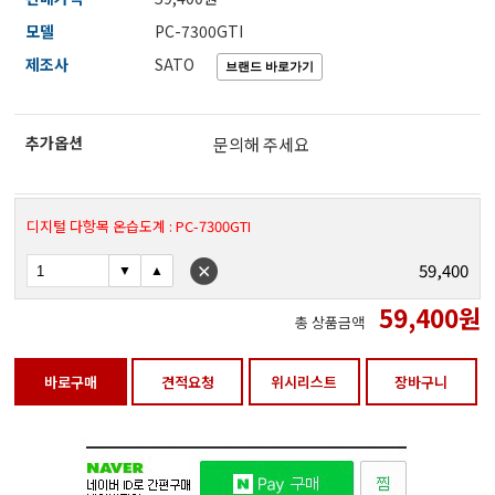
전자저울/점도계/핀홀탐지기
모델
PC-7300GTI
제조사
SATO
마이크로피펫
추가옵션
문의해 주세요
수분계/회전계/도막두께/초음파두께측정기
디지털 다항목 온습도계 : PC-7300GTI
현미경/확대경
59,400
59,400
원
총 상품금액
색차계/광택계/조도계/광도계/방사랑계
바로구매
견적요청
위시리스트
장바구니
농업/임업/해양측정기