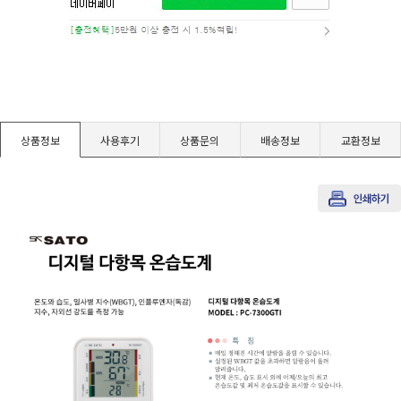
경도계/물리/물성측정기
진공계/차압계/진공펌프
균질기/원심분리기/초음파유량계/습식·건식가스메타
상품정보
사용후기
상품문의
배송정보
교환정보
이화학기기/교반기
열화상카메라