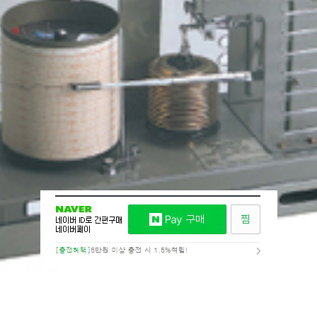
7-00
O
견적요청
위시리스트