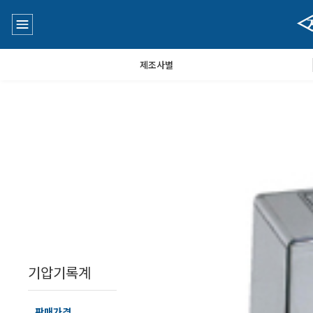
제조사별
수질측정기
공지사항
대기공기질/미세먼지/가스/소음/진동측정기
Q&A
풍속풍량계/온도계/온습도계/기압계
기압기록계
당도/농도/염도/당산도/굴절계/편광계/커피농도계
판매가격
1,2