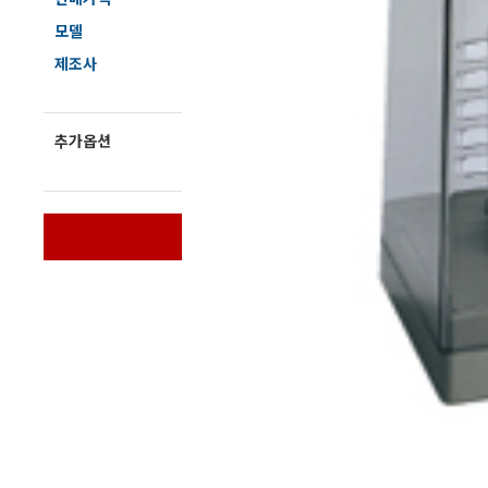
전자저울/점도계/핀홀탐지기
모델
723
제조사
SAT
마이크로피펫
추가옵션
문의해 주세요
수분계/회전계/도막두께/초음파두께측정기
바로구매
현미경/확대경
색차계/광택계/조도계/광도계/방사랑계
농업/임업/해양측정기