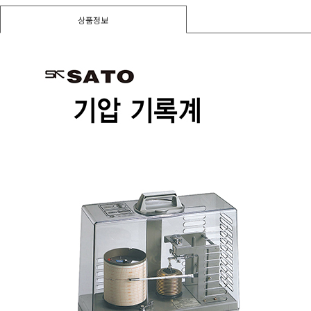
경도계/물리/물성측정기
상품정보
사용후기
진공계/차압계/진공펌프
균질기/원심분리기/초음파유량계/습식·건식가스메타
이화학기기/교반기
열화상카메라