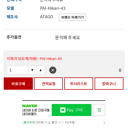
전자저울/점도계/핀홀탐지기
모델
PAl-Hikari-43
제조사
ATAGO
마이크로피펫
추가옵션
문의해 주세요
수분계/회전계/도막두께/초음파두께측정기
비파괴 당도계(자몽) : PAl-Hikari-43
현미경/확대경
0
바로구매
견적요청
위시리스트
장바구니
색차계/광택계/조도계/광도계/방사랑계
농업/임업/해양측정기