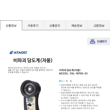
경도계/물리/물성측정기
진공계/차압계/진공펌프
상품정보
사용후기
상품문의
배송정보
교환정보
균질기/원심분리기/초음파유량계/습식·건식가스메타
이화학기기/교반기
열화상카메라