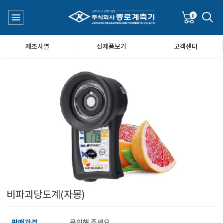
0
제조사별
신제품보기
고객센터
수질측정기
공지사항
대기공기질/미세먼지/가스/소음/진동측정기
Q&A
풍속풍량계/온도계/온습도계/기압계
비파괴당도계(자몽)
당도/농도/염도/당산도/굴절계/편광계/커피농도계
판매가격
문의해 주세요