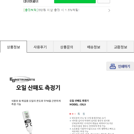
경도계/물리/물성측정기
진공계/차압계/진공펌프
균질기/원심분리기/초음파유량계/습식·건식가스메타
상품정보
사용후기
상품문의
배송정보
교환정보
이화학기기/교반기
열화상카메라