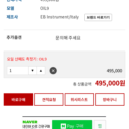
전자저울/점도계/핀홀탐지기
모델
OIL9
제조사
EB Instrument/Italy
마이크로피펫
추가옵션
문의해 주세요
수분계/회전계/도막두께/초음파두께측정기
오일 산패도 측정기 : OIL9
현미경/확대경
495,000
495,000
원
총 상품금액
색차계/광택계/조도계/광도계/방사랑계
바로구매
견적요청
위시리스트
장바구니
농업/임업/해양측정기