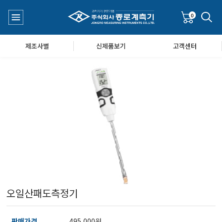
0
제조사별
신제품보기
고객센터
수질측정기
공지사항
대기공기질/미세먼지/가스/소음/진동측정기
Q&A
풍속풍량계/온도계/온습도계/기압계
오일산패도측정기
당도/농도/염도/당산도/굴절계/편광계/커피농도계
판매가격
495,000원