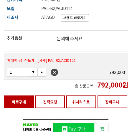
전자저울/점도계/핀홀탐지기
모델
PAL-BX/ACID121
제조사
ATAGO
마이크로피펫
추가옵션
문의해 주세요
수분계/회전계/도막두께/초음파두께측정기
휴대형 당·산도계 : [사케] PAL-BX/ACID121
현미경/확대경
792,000
792,000
원
총 상품금액
색차계/광택계/조도계/광도계/방사랑계
바로구매
견적요청
위시리스트
장바구니
농업/임업/해양측정기