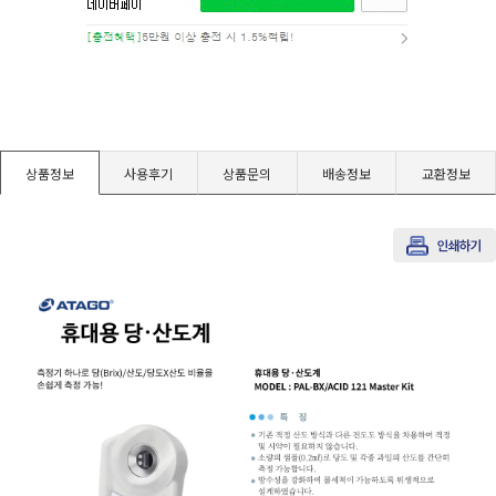
경도계/물리/물성측정기
진공계/차압계/진공펌프
균질기/원심분리기/초음파유량계/습식·건식가스메타
상품정보
사용후기
상품문의
배송정보
교환정보
이화학기기/교반기
열화상카메라