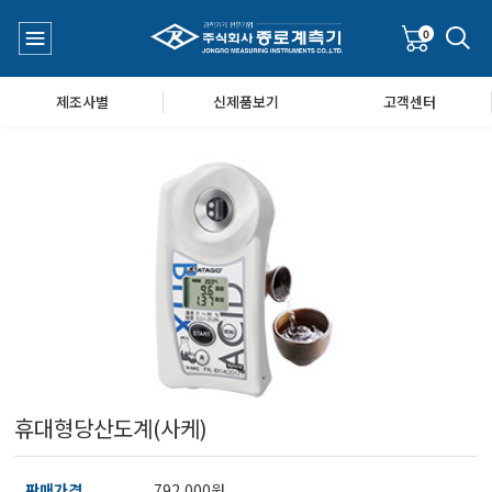
0
제조사별
신제품보기
고객센터
수질측정기
공지사항
대기공기질/미세먼지/가스/소음/진동측정기
Q&A
풍속풍량계/온도계/온습도계/기압계
휴대형당산도계(사케)
당도/농도/염도/당산도/굴절계/편광계/커피농도계
판매가격
792,000원