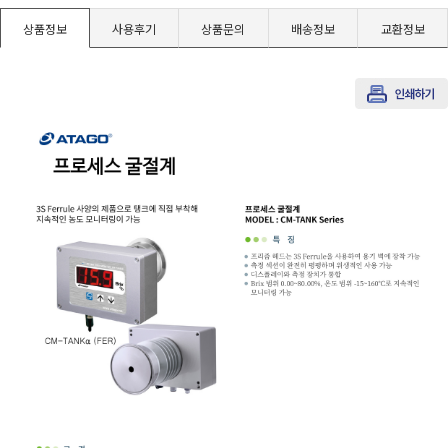
경도계/물리/물성측정기
상품정보
사용후기
상품문의
배송정보
교환정보
진공계/차압계/진공펌프
균질기/원심분리기/초음파유량계/습식·건식가스메타
이화학기기/교반기
열화상카메라