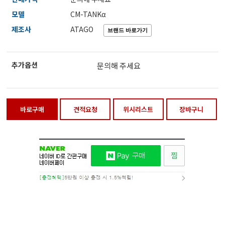
전자저울/점도계/핀홀탐지기
모델
CM-TANKα
제조사
ATAGO
마이크로피펫
추가옵션
문의해 주세요
수분계/회전계/도막두께/초음파두께측정기
바로구매
견적요청
위시리스트
장바구니
현미경/확대경
색차계/광택계/조도계/광도계/방사랑계
농업/임업/해양측정기