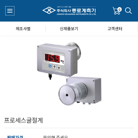
0
제조사별
신제품보기
고객센터
수질측정기
공지사항
대기공기질/미세먼지/가스/소음/진동측정기
Q&A
풍속풍량계/온도계/온습도계/기압계
프로세스굴절계
당도/농도/염도/당산도/굴절계/편광계/커피농도계
판매가격
문의해 주세요