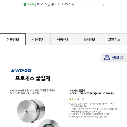
경도계/물리/물성측정기
진공계/차압계/진공펌프
상품정보
사용후기
상품문의
배송정보
교환정보
균질기/원심분리기/초음파유량계/습식·건식가스메타
이화학기기/교반기
열화상카메라