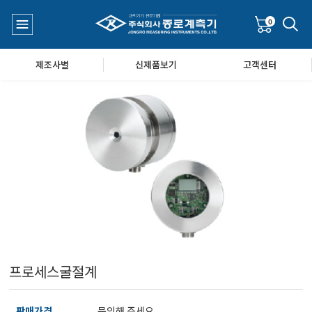
0
제조사별
신제품보기
고객센터
수질측정기
공지사항
대기공기질/미세먼지/가스/소음/진동측정기
Q&A
풍속풍량계/온도계/온습도계/기압계
프로세스굴절계
당도/농도/염도/당산도/굴절계/편광계/커피농도계
판매가격
문의해 주세요