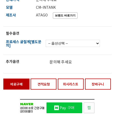
전자저울/점도계/핀홀탐지기
모델
CM-INTANK
제조사
ATAGO
마이크로피펫
필수옵션
프로세스 굴절계[별도문
수분계/회전계/도막두께/초음파두께측정기
의]
현미경/확대경
추가옵션
문의해 주세요
색차계/광택계/조도계/광도계/방사랑계
바로구매
견적요청
위시리스트
장바구니
농업/임업/해양측정기