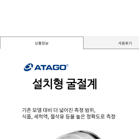
경도계/물리/물성측정기
진공계/차압계/진공펌프
상품정보
사용후기
균질기/원심분리기/초음파유량계/습식·건식가스메타
이화학기기/교반기
열화상카메라