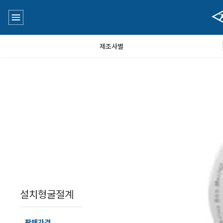
제조사별
수질측정기
공지사항
대기공기질/미세먼지/가스/소음/진동측정기
Q&A
풍속풍량계/온도계/온습도계/기압계
설치형굴절계
당도/농도/염도/당산도/굴절계/편광계/커피농도계
판매가격
문의