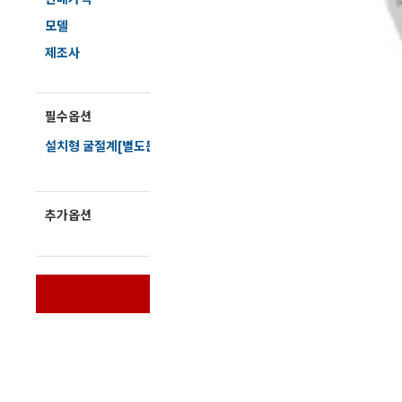
전자저울/점도계/핀홀탐지기
모델
CM-
제조사
ATA
마이크로피펫
필수옵션
설치형 굴절계[별도문의]
수분계/회전계/도막두께/초음파두께측정기
현미경/확대경
추가옵션
문의해 주세요
색차계/광택계/조도계/광도계/방사랑계
바로구매
농업/임업/해양측정기