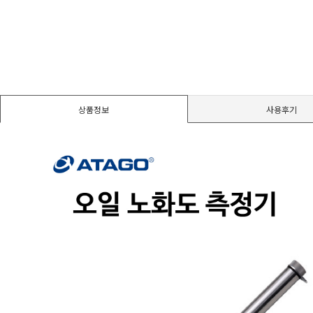
경도계/물리/물성측정기
진공계/차압계/진공펌프
균질기/원심분리기/초음파유량계/습식·건식가스메타
상품정보
사용후기
이화학기기/교반기
열화상카메라