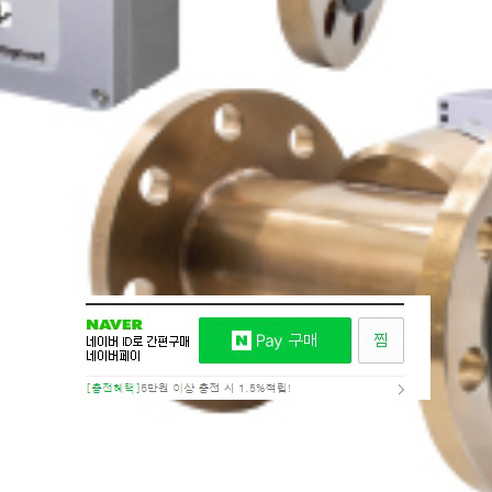
800α-H2SO4
GO
견적요청
위시리스트