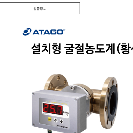
경도계/물리/물성측정기
상품정보
사용후기
진공계/차압계/진공펌프
균질기/원심분리기/초음파유량계/습식·건식가스메타
이화학기기/교반기
열화상카메라