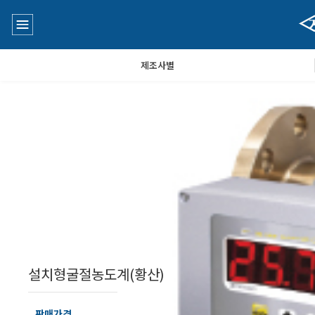
제조사별
수질측정기
공지사항
대기공기질/미세먼지/가스/소음/진동측정기
Q&A
풍속풍량계/온도계/온습도계/기압계
설치형굴절농도계(황산)
당도/농도/염도/당산도/굴절계/편광계/커피농도계
판매가격
문의