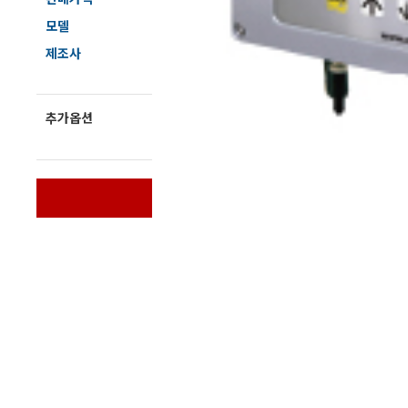
전자저울/점도계/핀홀탐지기
모델
CM-
제조사
ATA
마이크로피펫
추가옵션
문의해 주세요
수분계/회전계/도막두께/초음파두께측정기
바로구매
현미경/확대경
색차계/광택계/조도계/광도계/방사랑계
농업/임업/해양측정기