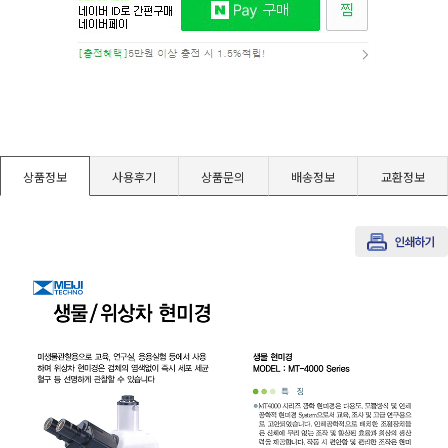
경도계/물리/물성측정기
진공계/차압계/진공펌프
균질기/원심분리기/초음파유량계/습식·건식가스메타
상품정보
사용후기
상품문의
배송정보
교환정보
이화학기기/교반기
열화상카메라