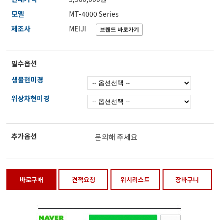
전자저울/점도계/핀홀탐지기
모델
MT-4000 Series
제조사
MEIJI
마이크로피펫
필수옵션
생물현미경
수분계/회전계/도막두께/초음파두께측정기
위상차현미경
현미경/확대경
추가옵션
문의해 주세요
색차계/광택계/조도계/광도계/방사랑계
바로구매
견적요청
위시리스트
장바구니
농업/임업/해양측정기