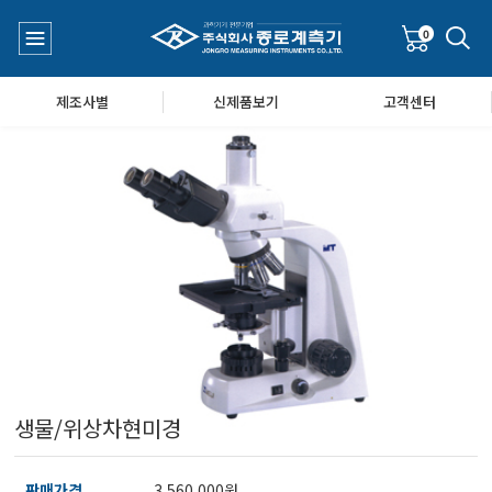
0
제조사별
신제품보기
고객센터
수질측정기
공지사항
대기공기질/미세먼지/가스/소음/진동측정기
Q&A
풍속풍량계/온도계/온습도계/기압계
생물/위상차현미경
당도/농도/염도/당산도/굴절계/편광계/커피농도계
판매가격
3,560,000원