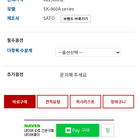
전자저울/점도계/핀홀탐지기
모델
SK-960A series
제조사
SATO
마이크로피펫
필수옵션
다항목 수분계
수분계/회전계/도막두께/초음파두께측정기
현미경/확대경
추가옵션
문의해 주세요
색차계/광택계/조도계/광도계/방사랑계
바로구매
견적요청
위시리스트
장바구니
농업/임업/해양측정기