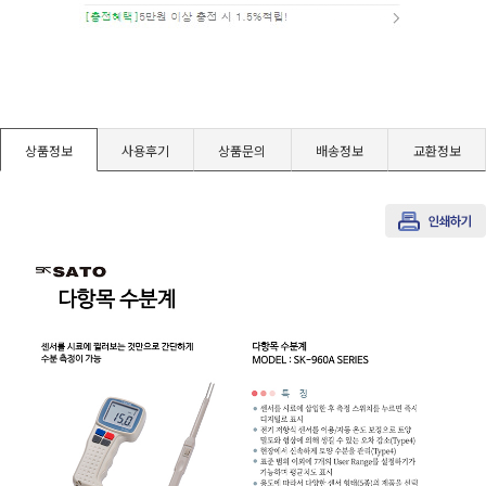
경도계/물리/물성측정기
진공계/차압계/진공펌프
상품정보
사용후기
상품문의
배송정보
교환정보
균질기/원심분리기/초음파유량계/습식·건식가스메타
이화학기기/교반기
열화상카메라