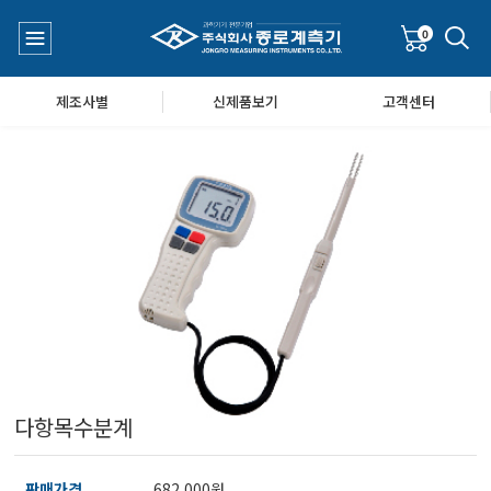
0
제조사별
신제품보기
고객센터
수질측정기
공지사항
대기공기질/미세먼지/가스/소음/진동측정기
Q&A
풍속풍량계/온도계/온습도계/기압계
다항목수분계
당도/농도/염도/당산도/굴절계/편광계/커피농도계
판매가격
682,000원