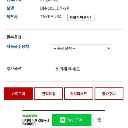
전자저울/점도계/핀홀탐지기
모델
DM-105, DM-8P
제조사
TAKEMURA
마이크로피펫
필수옵션
자동급수장치
수분계/회전계/도막두께/초음파두께측정기
현미경/확대경
추가옵션
문의해 주세요
색차계/광택계/조도계/광도계/방사랑계
바로구매
견적요청
위시리스트
장바구니
농업/임업/해양측정기