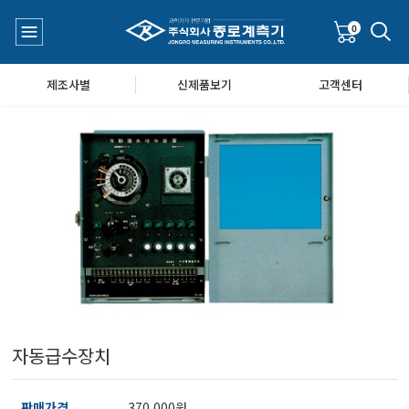
0
제조사별
신제품보기
고객센터
수질측정기
공지사항
대기공기질/미세먼지/가스/소음/진동측정기
Q&A
풍속풍량계/온도계/온습도계/기압계
자동급수장치
당도/농도/염도/당산도/굴절계/편광계/커피농도계
판매가격
370,000원