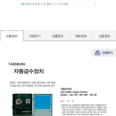
경도계/물리/물성측정기
진공계/차압계/진공펌프
상품정보
사용후기
상품문의
배송정보
교환정보
균질기/원심분리기/초음파유량계/습식·건식가스메타
이화학기기/교반기
열화상카메라