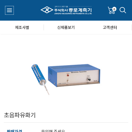
0
제조사별
신제품보기
고객센터
수질측정기
공지사항
대기공기질/미세먼지/가스/소음/진동측정기
Q&A
풍속풍량계/온도계/온습도계/기압계
초음파유화기
당도/농도/염도/당산도/굴절계/편광계/커피농도계
판매가격
문의해 주세요