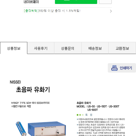
경도계/물리/물성측정기
진공계/차압계/진공펌프
균질기/원심분리기/초음파유량계/습식·건식가스메타
상품정보
사용후기
상품문의
배송정보
교환정보
이화학기기/교반기
열화상카메라