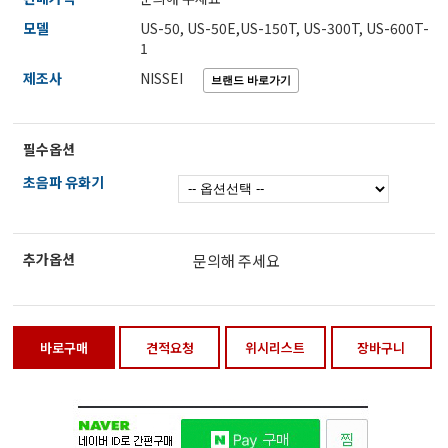
전자저울/점도계/핀홀탐지기
모델
US-50, US-50E,US-150T, US-300T, US-600T-
1
제조사
NISSEI
마이크로피펫
필수옵션
수분계/회전계/도막두께/초음파두께측정기
초음파 유화기
현미경/확대경
추가옵션
문의해 주세요
색차계/광택계/조도계/광도계/방사랑계
바로구매
견적요청
위시리스트
장바구니
농업/임업/해양측정기