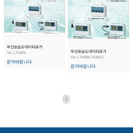
전자저울/점도계/핀홀탐지기
마이크로피펫
무선온습도데이터로거
수분계/회전계/도막두께/초음파두께측정기
무선온습도데이터로거
SK-L700RK
SK-L700RK-SERIES
문의바랍니다
문의바랍니다
현미경/확대경
색차계/광택계/조도계/광도계/방사랑계
1
농업/임업/해양측정기