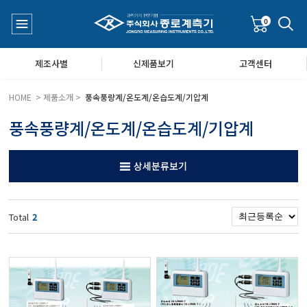
0
제조사별
신제품보기
고객센터
HOME > 제품소개 >
풍속풍량계/온도계/온습도계/기압계
풍속풍량계/온도계/온습도계/기압계
수질측정기
공지사항
상세분류보기
대기공기질/미세먼지/가스/소음/진동측정기
Q&A
Total
2
풍속풍량계/온도계/온습도계/기압계
당도/농도/염도/당산도/굴절계/편광계/커피농도계