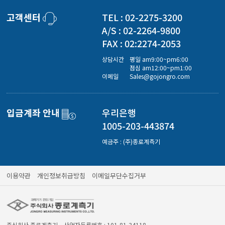
경도계/물리/물성측정기
고객센터
TEL : 02-2275-3200
A/S : 02-2264-9800
진공계/차압계/진공펌프
FAX : 02:2274-2053
상담시간
평일 am9:00~pm6:00
점심 am12:00~pm1:00
균질기/원심분리기/초음파유량계/습식·건식가스메타
이메일
Sales@gojongro.com
입금계좌 안내
우리은행
이화학기기/교반기
1005-203-443874
예금주 : (주)종로계측기
열화상카메라
이용약관
개인정보취급방침
이메일무단수집거부
주식회사 종로계측기 사업자등록번호 : 101-81-34118